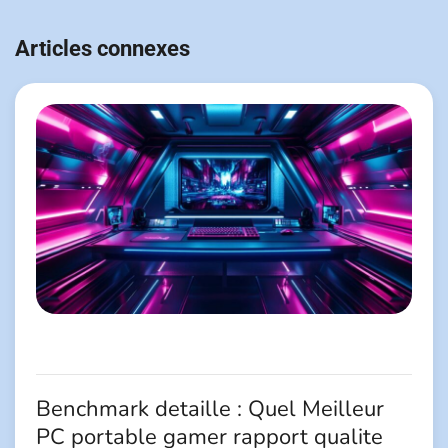
Navigation
de
Articles connexes
l’article
Benchmark detaille : Quel Meilleur
PC portable gamer rapport qualite